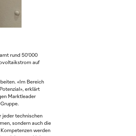
samt rund 50'000
ovoltaikstrom auf
beiten. «Im Bereich
otenzial», erklärt
gen Marktleader
c
Gruppe.
r jeder technischen
hmen, sondern auch die
nd Kompetenzen werden