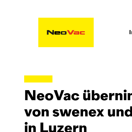
I
NeoVac
überni
von swenex und
in Luzern