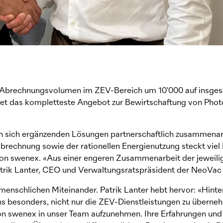
 Abrechnungsvolumen im ZEV-Bereich um 10'000 auf insge
t das kompletteste Angebot zur Bewirtschaftung von Phot
n sich ergänzenden Lösungen partnerschaftlich zusammenar
brechnung sowie der rationellen Energienutzung steckt viel P
von swenex. «Aus einer engeren Zusammenarbeit der jeweili
atrik Lanter, CEO und Verwaltungsratspräsident der
NeoVa
 menschlichen Miteinander. Patrik Lanter hebt hervor: «Hinte
ns besonders, nicht nur die ZEV-Dienstleistungen zu überne
von swenex in unser Team aufzunehmen. Ihre Erfahrungen u