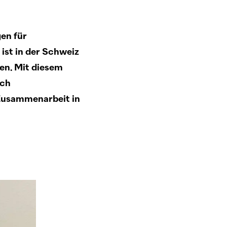
en für
st in der Schweiz
n. Mit diesem
ich
 Zusammenarbeit in