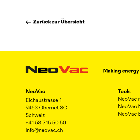
Zurück zur Übersicht
Making energy
NeoVac
Tools
NeoVac
Eichaustrasse 1
NeoVac
9463 Oberriet SG
NeoVac
Schweiz
+41 58 715 50 50
info@neovac.ch