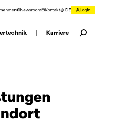
rnehmen
Newsroom
Kontakt
DE
Login
Sprache wählen
ertechnik
Karriere
stungen
andort