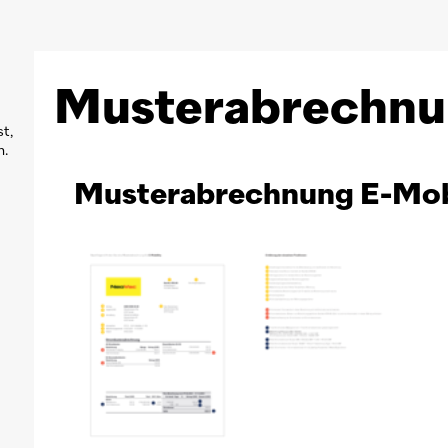
Musterabrechnun
t,
n.
Musterabrechnung E-Mob