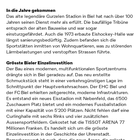
In die Jahre gekommen
Das alte legendäre Gurzelen Stadion in Biel hat nach über 100
Jahren seinen Dienst mehr als erfüllt. Die baufällige Tribüne
entsprach der alten Bauweise und war sogar
einsturzgefährdet. Auch die 1973 erbaute Eishockey-Halle war
längst sanierungsbedürftig. Zudem befanden sich die
Sportstätten inmitten von Wohnquartieren, was zu störenden
Lärmbelastungen und verstopften Strassen führte.
Grösste Bieler Einzelinvestition
Der Bau eines modernen, multifunktionalen Sportzentrums
drängte sich in Biel geradezu auf. Das neu erstellte
Schmuckstück steht in einer verkehrsgünstigen Lage im
Schnittpunkt der Hauptverkehrsachsen. Der EHC Biel und
der FC Biel erhielten zeitgerechte, moderne Infrastrukturen.
Es entstand ein neues Eisstadion mit Nebenfeld, das 6’500
Zuschauern Platz bietet und ein modernes Fussballstadion
mit einer Kapazität von 5’200 Plätzen. Nicht fehlen darf eine
Curlinghalle mit sechs Rinks und vier zusätzlichen
Aussensportfeldern. Gekostet hat die TISSOT ARENA 77
Millionen Franken. Es handelt sich um die grösste
Einzelinvestition in der Geschichte der Uhrenstadt.