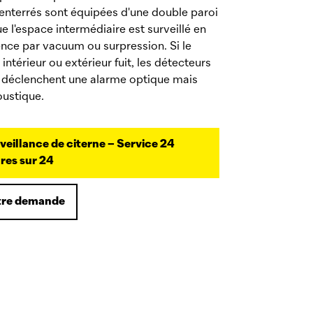
 enterrés sont équipées d'une double paroi
e l'espace intermédiaire est surveillé en
ce par vacuum ou surpression. Si le
ntérieur ou extérieur fuit, les détecteurs
s déclenchent une alarme optique mais
oustique.
veillance de citerne – Service 24
res sur 24
tre demande