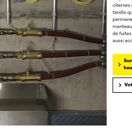
citernes
tandis qu
permanen
manteau i
de fuite
aussi ac
Sur
heu
Vo