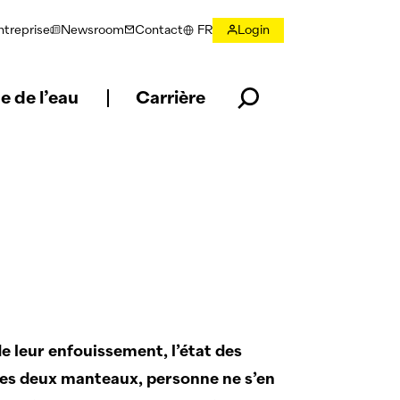
ntreprise
Newsroom
Contact
FR
Login
Choisir la langue
e de l’eau
Carrière
de leur enfouissement, l’état des
 des deux manteaux, personne ne s’en