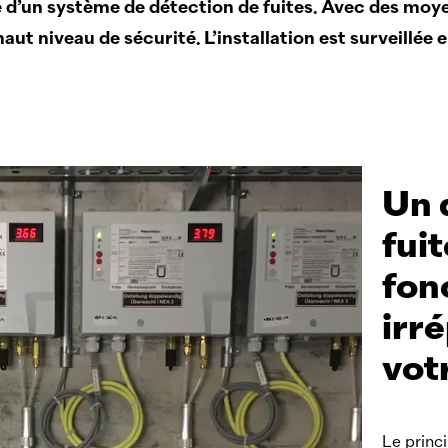
ée d’un système de détection de fuites. Avec des moyen
haut niveau de sécurité. L’installation est surveillé
Un 
fui
fon
irr
vot
Le princi