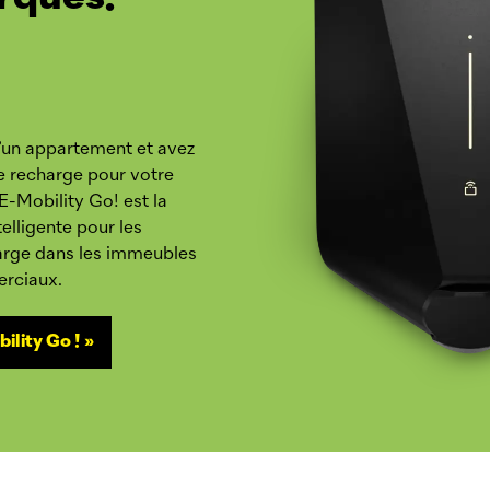
d’un appartement et avez
e recharge pour votre
 E-Mobility Go! est la
telligente pour les
harge dans les immeubles
erciaux.
ility Go ! »