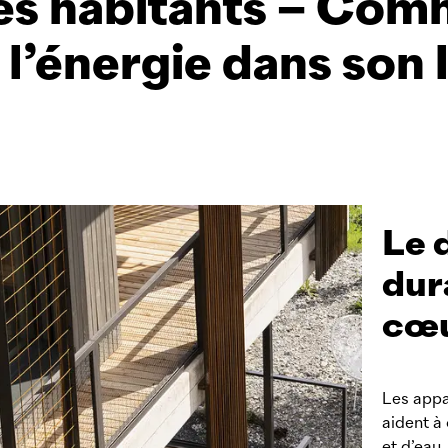
les habitants – Co
l’énergie dans son
Le 
dur
cœu
Les appa
aident à