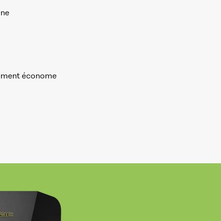
gne
rtement économe