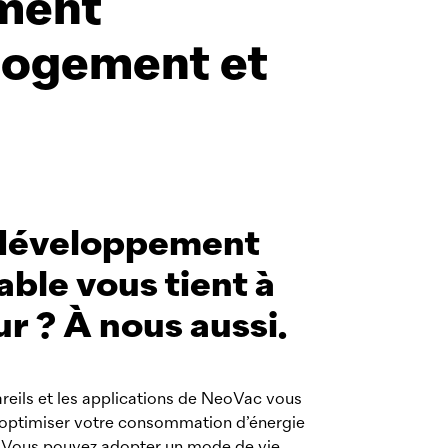
mment
 logement et
développement
able vous tient à
r ? À nous aussi.
reils et les applications de
NeoVac
vous
 optimiser votre consommation d’énergie