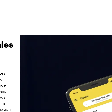
mies
Les
eu
ande
eau.
ous
insi
mation