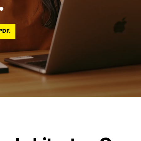
.
 PDF.