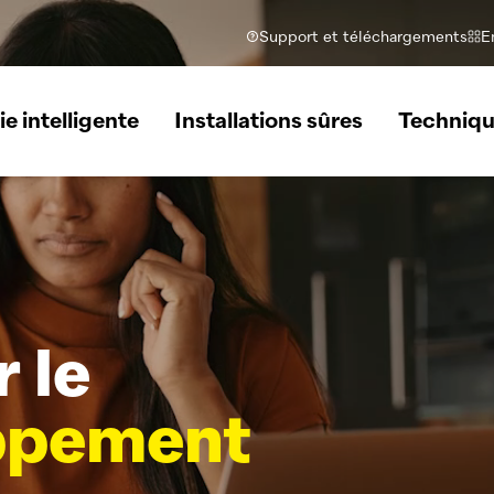
Support et téléchargements
E
e intelligente
Installations sûres
Techniqu
r le
ppement