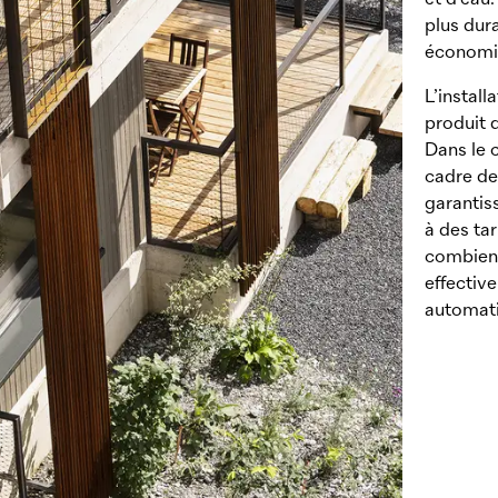
et d’eau
plus dur
économi
L’install
produit d
Dans le 
cadre de
garantiss
à des ta
combien 
effective
automati