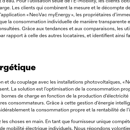
d’eau. Pour l’utilisation seule de ­l’E-Mobility, les clients ob
harge. Les clients qui combinent la mesure et le décompte de 
’application «
NeoVac
myEnergy », les propriétaires d’imme
indique la consommation individuelle de manière transparente et
consultées. Grâce aux tendances et aux comparaisons, les uti
rapport à celle des autres locataires, et identifient ainsi f
ergétique
 et du couplage avec les installations photovoltaïques, «
N
résent. La solution est l’optimisation de la consommation pr
ornes de charge en fonction de la production d’électricité 
es consommateurs. Grâce à cette gestion d’énergie intelligen
érablement la consommation propre et la renta­bilité de l’in
nez les ­choses en main. En tant que fournisseur unique comp
e de mobilité électrique individuels. Nous répondons volontie