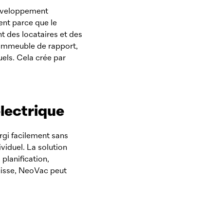
développement
ent parce que le
t des locataires et des
 immeuble de rapport,
uels. Cela crée par
électrique
rgi facilement sans
iduel. La solution
 planification,
uisse,
NeoVac
peut