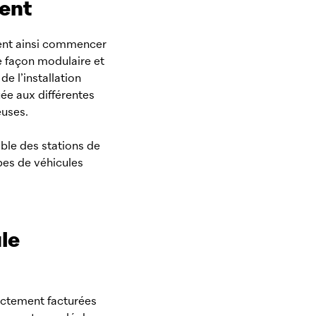
gent
uvent ainsi commencer
de façon modulaire et
e l’installation
ée aux différentes
euses.
ble des stations de
ypes de véhicules
le
rectement facturées