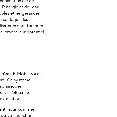
tiennent une clé de
l’énergie et de l’eau
ubles et les gérances
 sur lequel les
lisateurs sont toujours
acilement leur potentiel
eoVac
E-Mobility » est
opre. Ce système
solaire, des
te, l’efficacité
stallation.
étent, nous sommes
rs à vos questions.