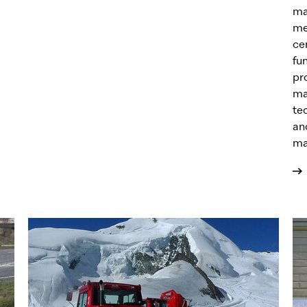
ma
me
ce
fu
pr
ma
te
an
ma