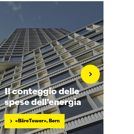
Mo
Il conteggio delle
bas
spese dell'energia
l’e
«BäreTower», Bern
I