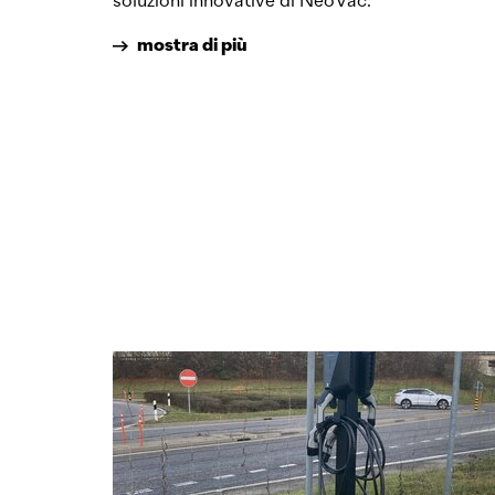
soluzioni innovative di NeoVac.
mostra di più