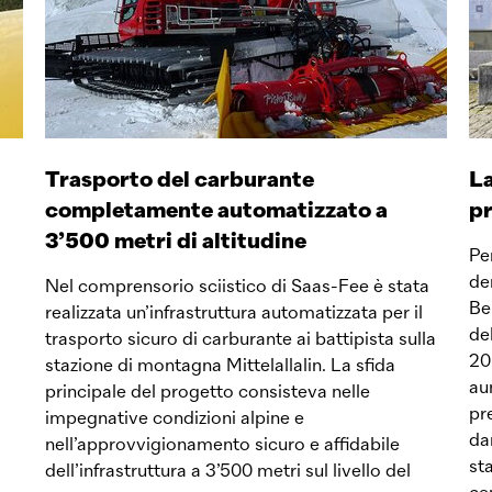
Trasporto del carburante
La
completamente automatizzato a
pr
3’500 metri di altitudine
Pe
de
Nel comprensorio sciistico di Saas-Fee è stata
Be
realizzata un’infrastruttura automatizzata per il
del
trasporto sicuro di carburante ai battipista sulla
20
stazione di montagna Mittelallalin. La sfida
au
principale del progetto consisteva nelle
pr
impegnative condizioni alpine e
da
nell’approvvigionamento sicuro e affidabile
st
dell’infrastruttura a 3’500 metri sul livello del