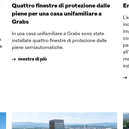
r
Quattro finestre di protezione dalle
En
piene per una casa unifamiliare a
L’
Grabs
in
i
im
In una casa unifamiliare a Grabs sono state
co
o
installate quattro finestre di protezione dalle
pa
ue
piene semiautomatiche.
al
mostra di più
ma
in