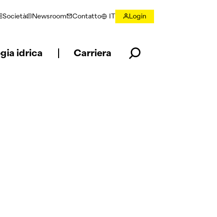
Società
Newsroom
Contatto
IT
Login
Selezionare la lingua
gia idrica
Carriera