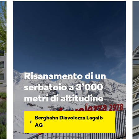
Risanamento di un
serbatoio a 3’000
metri di altitudine
Bergbahn Diavolezza Lagalb
AG