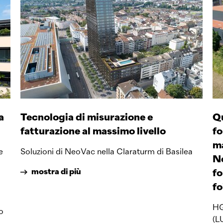
a
Tecnologia di misurazione e
Qu
fatturazione al massimo livello
fo
ma
e
Soluzioni di NeoVac nella Claraturm di Basilea
Ne
mostra di più
fo
fo
HG
o
(L