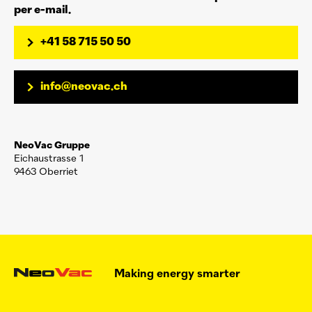
per e-mail.
+41 58 715 50 50
info@neovac.ch
NeoVac
Gruppe
Eichaustrasse 1
9463 Oberriet
Making energy smarter