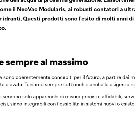
ione dell’acqua di prossima generazione. L’assortimen
come il
NeoVac
Modularis, ai robusti contatori a ul
r idranti. Questi prodotti sono l’esito di molti anni di
po.
ne sempre al massimo
a sono coerentemente concepiti per il futuro, a partire dai ma
te elevata. Teniamo sempre sott’occhio anche le esigenze rig
 servono solo apparecchi di misura precisi e affidabili, serve
isi, siano integrabili con flessibilità in sistemi nuovi o esist