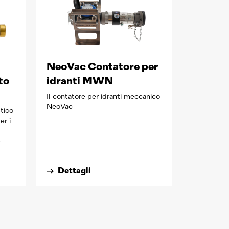
NeoVac Contatore per
to
idranti MWN
Il contatore per idranti meccanico
NeoVac
tico
er i
e
Dettagli