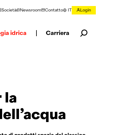
Società
Newsroom
Contatto
IT
Login
Selezionare la lingua
gia idrica
Carriera
 la
dell’acqua