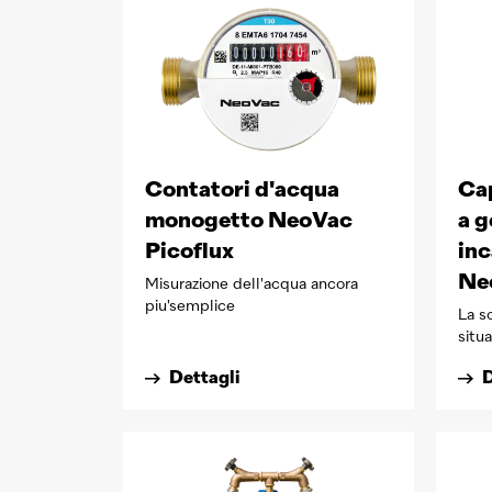
Contatori d'acqua
Cap
monogetto NeoVac
a g
Picoflux
inc
Ne
Misurazione dell'acqua ancora
piu'semplice
La s
situ
Dettagli
D