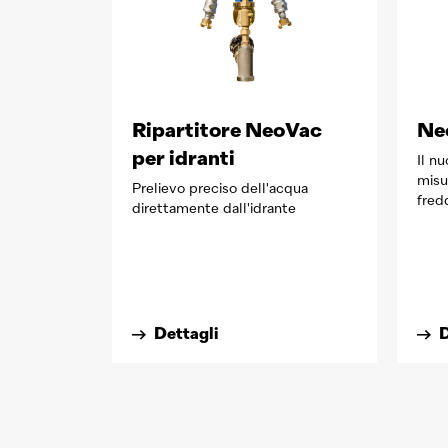
Ripartitore NeoVac
Ne
per idranti
Il n
misu
Prelievo preciso dell'acqua
fred
direttamente dall'idrante
Dettagli
D