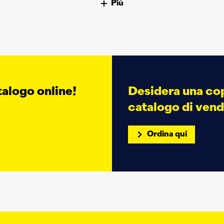
Più
talogo online!
Desidera una cop
catalogo di vend
Ordina qui