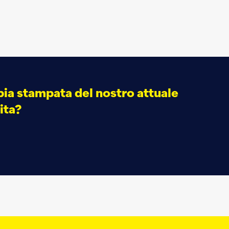
ia stampata del nostro attuale
ita?