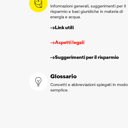
Informazioni generali, suggerimenti per il
risparmio e basi giuridiche in materia di
energia e acqua.
Link utili
Aspetti legali
Suggerimenti per il risparmio
Glossario
Concetti e abbreviazioni spiegati in modo
semplice.