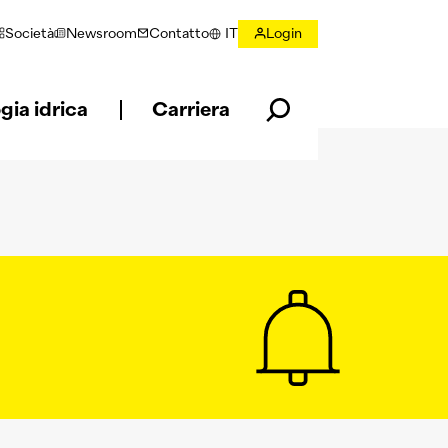
Società
Newsroom
Contatto
IT
Login
Selezionare la lingua
gia idrica
Carriera