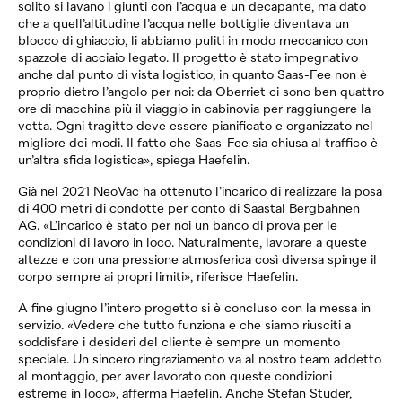
solito si lavano i giunti con l’acqua e un decapante, ma dato
che a quell’altitudine l’acqua nelle bottiglie diventava un
blocco di ghiaccio, li abbiamo puliti in modo meccanico con
spazzole di acciaio legato. Il progetto è stato impegnativo
anche dal punto di vista logistico, in quanto Saas-Fee non è
proprio dietro l’angolo per noi: da Oberriet ci sono ben quattro
ore di macchina più il viaggio in cabinovia per raggiungere la
vetta. Ogni tragitto deve essere pianificato e organizzato nel
migliore dei modi. Il fatto che Saas-Fee sia chiusa al traffico è
un’altra sfida logistica», spiega Haefelin.
Già nel 2021
NeoVac
ha ottenuto l’incarico di realizzare la posa
di 400 metri di condotte per conto di Saastal Bergbahnen
AG. «L’incarico è stato per noi un banco di prova per le
condizioni di lavoro in loco. Naturalmente, lavorare a queste
altezze e con una pressione atmosferica così diversa spinge il
corpo sempre ai propri limiti», riferisce Haefelin.
A fine giugno l’intero progetto si è concluso con la messa in
servizio. «Vedere che tutto funziona e che siamo riusciti a
soddisfare i desideri del cliente è sempre un momento
speciale. Un sincero ringraziamento va al nostro team addetto
al montaggio, per aver lavorato con queste condizioni
estreme in loco», afferma Haefelin. Anche Stefan Studer,