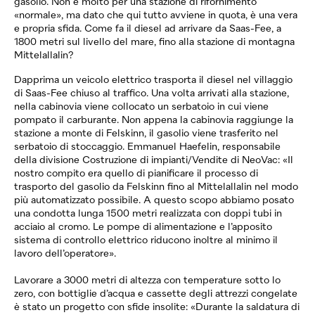
gasolio. Non è molto per una stazione di rifornimento
«normale», ma dato che qui tutto avviene in quota, è una vera
e propria sfida. Come fa il diesel ad arrivare da Saas-Fee, a
1800 metri sul livello del mare, fino alla stazione di montagna
Mittelallalin?
Dapprima un veicolo elettrico trasporta il diesel nel villaggio
di Saas-Fee chiuso al traffico. Una volta arrivati alla stazione,
nella cabinovia viene collocato un serbatoio in cui viene
pompato il carburante. Non appena la cabinovia raggiunge la
stazione a monte di Felskinn, il gasolio viene trasferito nel
serbatoio di stoccaggio. Emmanuel Haefelin, responsabile
della divisione Costruzione di impianti/Vendite di
NeoVac
: «Il
nostro compito era quello di pianificare il processo di
trasporto del gasolio da Felskinn fino al Mittelallalin nel modo
più automatizzato possibile. A questo scopo abbiamo posato
una condotta lunga 1500 metri realizzata con doppi tubi in
acciaio al cromo. Le pompe di alimentazione e l’apposito
sistema di controllo elettrico riducono inoltre al minimo il
lavoro dell’operatore».
Lavorare a 3000 metri di altezza con temperature sotto lo
zero, con bottiglie d’acqua e cassette degli attrezzi congelate
è stato un progetto con sfide insolite: «Durante la saldatura di