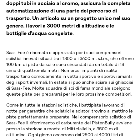
doppi tubi in acciaio al cromo, assicura la completa
automatizzazione di una parte del percorso di
trasporto. Un articolo su un progetto unico nel suo
genere, i lavori a 3000 metri di altitudine e le
bottiglie d’acqua congelate.
Saas-Fee è rinomata e apprezzata per i suoi comprensori
sciistici innevati situati tra i 1800 e i 3600 m. s.l.m., che offrono
100 km di piste da sci e sono circondati da un totale di 18
cime di quattromila metri. Numerosi impianti di risalita
trasportano comodamente in vetta sportive e sportivi amanti
degli sport invernali. In estate si può anche sciare sui ghiacciai
di Saas-Fee. Molte squadre di sci di fama mondiale scelgono
queste piste per prepararsi per le loro prossime competizioni.
Come in tutte le stazioni sciistiche, i battipista lavorano di
notte per garantire che sciatrici e sciatori trovino al mattino le
piste perfettamente preparate. Nel comprensorio sciistico di
Saas-Fee il rifornimento di carburante dei PistenBully avviene
presso la stazione a monte di Mittelallalin, a 3500 m di
altitudine. Ogni giorno occorrono dai 2500 ai 4000 litri di